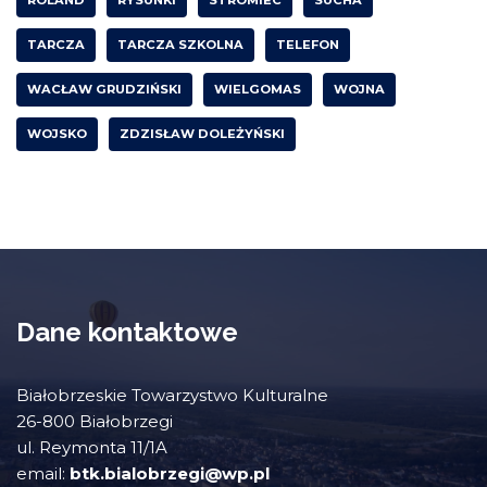
TARCZA
TARCZA SZKOLNA
TELEFON
WACŁAW GRUDZIŃSKI
WIELGOMAS
WOJNA
WOJSKO
ZDZISŁAW DOLEŻYŃSKI
Dane kontaktowe
Białobrzeskie Towarzystwo Kulturalne
26-800 Białobrzegi
ul. Reymonta 11/1A
email:
btk.bialobrzegi@wp.pl