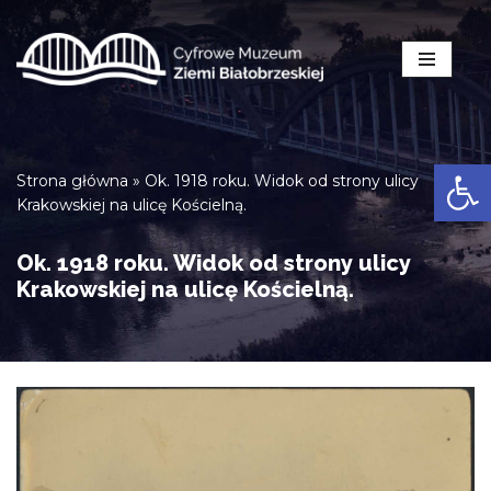
Przejdź
do
treści
Open
Strona główna
»
Ok. 1918 roku. Widok od strony ulicy
Krakowskiej na ulicę Kościelną.
Ok. 1918 roku. Widok od strony ulicy
Krakowskiej na ulicę Kościelną.