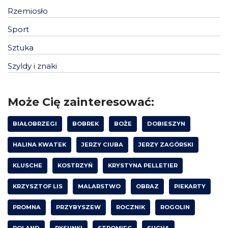
Rzemiosło
Sport
Sztuka
Szyldy i znaki
Może Cię zainteresować:
BIAŁOBRZEGI
BOBREK
BOŻE
DOBIESZYN
HALINA KWATEK
JERZY CIUBA
JERZY ZAGÓRSKI
KLUSCHE
KOSTRZYŃ
KRYSTYNA PELLETIER
KRZYSZTOF LIS
MALARSTWO
OBRAZ
PIEKARTY
PROMNA
PRZYBYSZEW
ROCZNIK
ROGOLIN
ROLAND
RYSUNKI
STROMIEC
SUCHA