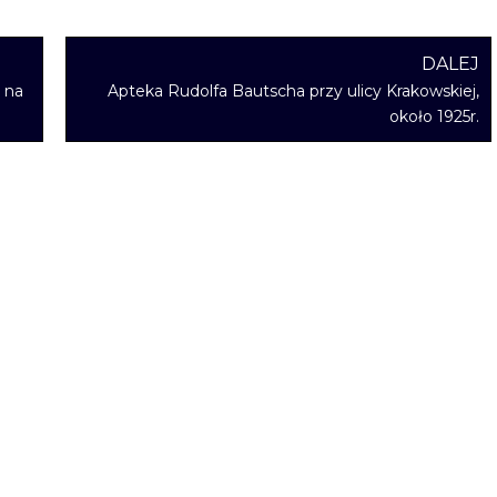
DALEJ
j na
Apteka Rudolfa Bautscha przy ulicy Krakowskiej,
około 1925r.