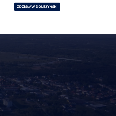
ZDZISŁAW DOLEŻYŃSKI