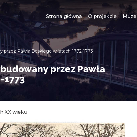
Strona główna
O projekcie
Muz
 przez Pawła Boskiego w latach 1772-1773
zbudowany przez Pawła
2-1773
h XX wieku.