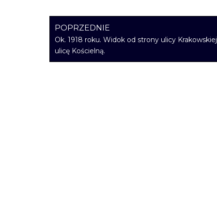
POPRZEDNIE
Ok. 1918 roku. Widok od strony ulicy Krakowskie
ulicę Kościelną.