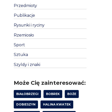
Przedmioty
Publikacje
Rysunki i ryciny
Rzemiosło
Sport
Sztuka
Szyldy i znaki
Może Cię zainteresować:
BIAŁOBRZEGI
BOBREK
BOŻE
DOBIESZYN
HALINA KWATEK