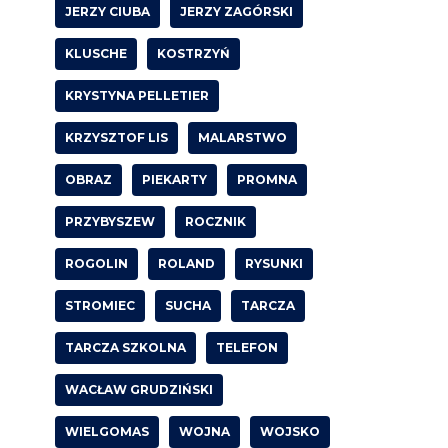
JERZY CIUBA
JERZY ZAGÓRSKI
KLUSCHE
KOSTRZYŃ
KRYSTYNA PELLETIER
KRZYSZTOF LIS
MALARSTWO
OBRAZ
PIEKARTY
PROMNA
PRZYBYSZEW
ROCZNIK
ROGOLIN
ROLAND
RYSUNKI
STROMIEC
SUCHA
TARCZA
TARCZA SZKOLNA
TELEFON
WACŁAW GRUDZIŃSKI
WIELGOMAS
WOJNA
WOJSKO