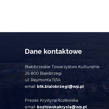
Dane kontaktowe
Białobrzeskie Towarzystwo Kulturalne
26-800 Białobrzegi
ul. Reymonta 11/1A
email:
btk.bialobrzegi@wp.pl
Prezes: Krystyna Kozłowska
email:
kozlowskakrysia@wp.pl