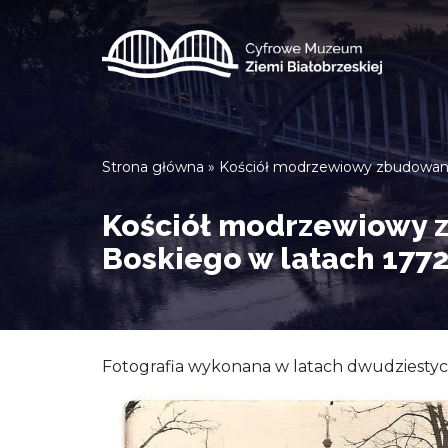
Przejdź
do
treści
Strona główna
»
Kościół modrzewiowy zbudowany
Kościół modrzewiowy 
Boskiego w latach 177
Fotografia wykonana w latach dwudziestyc