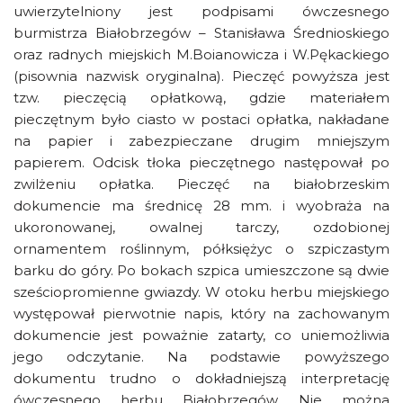
uwierzytelniony jest podpisami ówczesnego
burmistrza Białobrzegów – Stanisława Średnioskiego
oraz radnych miejskich M.Boianowicza i W.Pękackiego
(pisownia nazwisk oryginalna). Pieczęć powyższa jest
tzw. pieczęcią opłatkową, gdzie materiałem
pieczętnym było ciasto w postaci opłatka, nakładane
na papier i zabezpieczane drugim mniejszym
papierem. Odcisk tłoka pieczętnego następował po
zwilżeniu opłatka. Pieczęć na białobrzeskim
dokumencie ma średnicę 28 mm. i wyobraża na
ukoronowanej, owalnej tarczy, ozdobionej
ornamentem roślinnym, półksiężyc o szpiczastym
barku do góry. Po bokach szpica umieszczone są dwie
sześciopromienne gwiazdy. W otoku herbu miejskiego
występował pierwotnie napis, który na zachowanym
dokumencie jest poważnie zatarty, co uniemożliwia
jego odczytanie. Na podstawie powyższego
dokumentu trudno o dokładniejszą interpretację
ówczesnego herbu Białobrzegów. Nie można