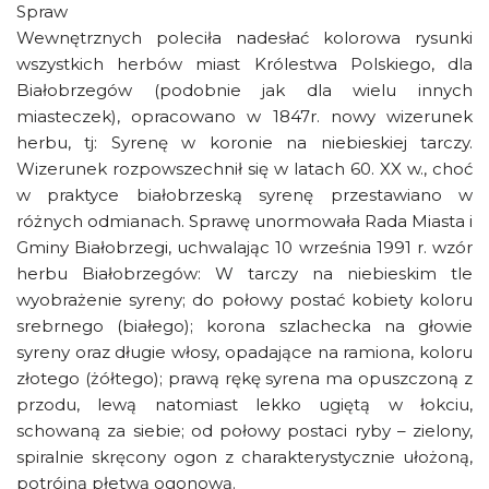
Spraw
Wewnętrznych poleciła nadesłać kolorowa rysunki
wszystkich herbów miast Królestwa Polskiego, dla
Białobrzegów (podobnie jak dla wielu innych
miasteczek), opracowano w 1847r. nowy wizerunek
herbu, tj: Syrenę w koronie na niebieskiej tarczy.
Wizerunek rozpowszechnił się w latach 60. XX w., choć
w praktyce białobrzeską syrenę przestawiano w
różnych odmianach. Sprawę unormowała Rada Miasta i
Gminy Białobrzegi, uchwalając 10 września 1991 r. wzór
herbu Białobrzegów: W tarczy na niebieskim tle
wyobrażenie syreny; do połowy postać kobiety koloru
srebrnego (białego); korona szlachecka na głowie
syreny oraz długie włosy, opadające na ramiona, koloru
złotego (żółtego); prawą rękę syrena ma opuszczoną z
przodu, lewą natomiast lekko ugiętą w łokciu,
schowaną za siebie; od połowy postaci ryby – zielony,
spiralnie skręcony ogon z charakterystycznie ułożoną,
potrójną płetwą ogonową.