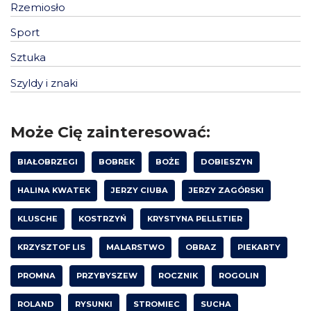
Rzemiosło
Sport
Sztuka
Szyldy i znaki
Może Cię zainteresować:
BIAŁOBRZEGI
BOBREK
BOŻE
DOBIESZYN
HALINA KWATEK
JERZY CIUBA
JERZY ZAGÓRSKI
KLUSCHE
KOSTRZYŃ
KRYSTYNA PELLETIER
KRZYSZTOF LIS
MALARSTWO
OBRAZ
PIEKARTY
PROMNA
PRZYBYSZEW
ROCZNIK
ROGOLIN
ROLAND
RYSUNKI
STROMIEC
SUCHA