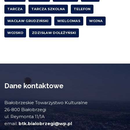
TARCZA
TARCZA SZKOLNA
TELEFON
WACŁAW GRUDZIŃSKI
WIELGOMAS
WOJNA
WOJSKO
ZDZISŁAW DOLEŻYŃSKI
Dane kontaktowe
Białobrzeskie Towarzystwo Kulturalne
26-800 Białobrzegi
ul. Reymonta 11/1A
email:
btk.bialobrzegi@wp.pl