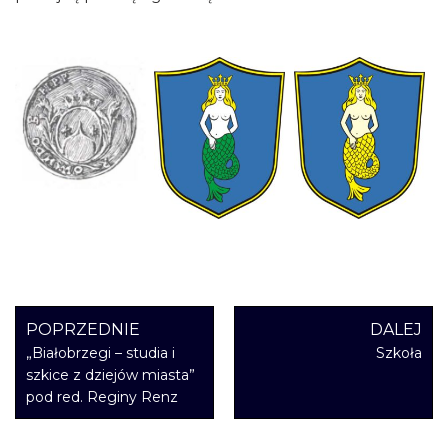
POPRZEDNIE
DALEJ
„Białobrzegi – studia i
Szkoła
szkice z dziejów miasta”
pod red. Reginy Renz