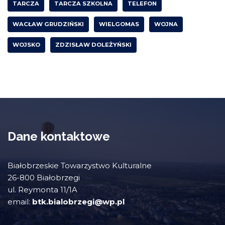
TARCZA
TARCZA SZKOLNA
TELEFON
WACŁAW GRUDZIŃSKI
WIELGOMAS
WOJNA
WOJSKO
ZDZISŁAW DOLEŻYŃSKI
Dane kontaktowe
Białobrzeskie Towarzystwo Kulturalne
26-800 Białobrzegi
ul. Reymonta 11/1A
email:
btk.bialobrzegi@wp.pl