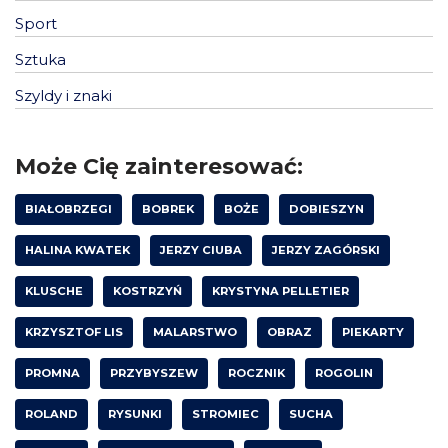
Sport
Sztuka
Szyldy i znaki
Może Cię zainteresować:
BIAŁOBRZEGI
BOBREK
BOŻE
DOBIESZYN
HALINA KWATEK
JERZY CIUBA
JERZY ZAGÓRSKI
KLUSCHE
KOSTRZYŃ
KRYSTYNA PELLETIER
KRZYSZTOF LIS
MALARSTWO
OBRAZ
PIEKARTY
PROMNA
PRZYBYSZEW
ROCZNIK
ROGOLIN
ROLAND
RYSUNKI
STROMIEC
SUCHA