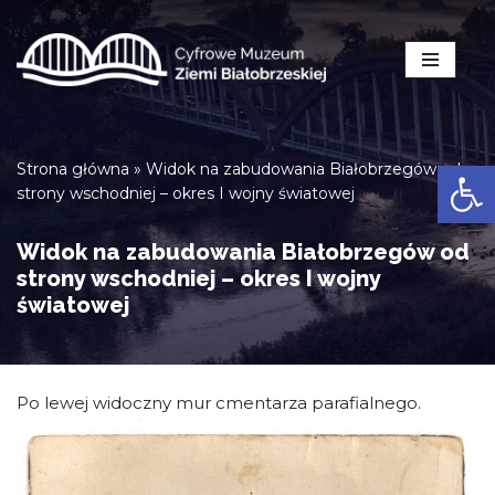
Przejdź
do
treści
Open
Strona główna
»
Widok na zabudowania Białobrzegów od
strony wschodniej – okres I wojny światowej
Widok na zabudowania Białobrzegów od
strony wschodniej – okres I wojny
światowej
Po lewej widoczny mur cmentarza parafialnego.