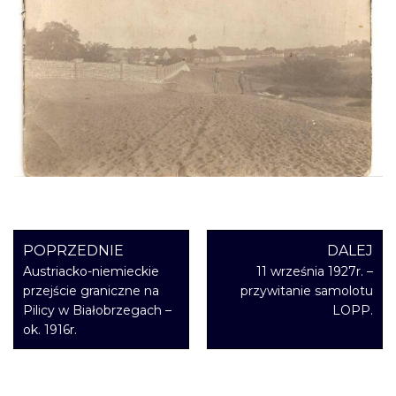
POPRZEDNIE
DALEJ
Austriacko-niemieckie
11 września 1927r. –
przejście graniczne na
przywitanie samolotu
Pilicy w Białobrzegach –
LOPP.
ok. 1916r.