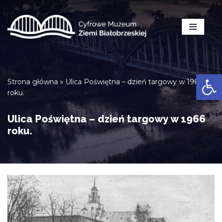
Przejdź
do
treści
Open
Strona główna
»
Ulica Poświętna – dzień targowy w 1966
roku.
Ulica Poświętna – dzień targowy w 1966
roku.