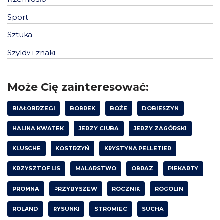
Sport
Sztuka
Szyldy i znaki
Może Cię zainteresować:
BIAŁOBRZEGI
BOBREK
BOŻE
DOBIESZYN
HALINA KWATEK
JERZY CIUBA
JERZY ZAGÓRSKI
KLUSCHE
KOSTRZYŃ
KRYSTYNA PELLETIER
KRZYSZTOF LIS
MALARSTWO
OBRAZ
PIEKARTY
PROMNA
PRZYBYSZEW
ROCZNIK
ROGOLIN
ROLAND
RYSUNKI
STROMIEC
SUCHA