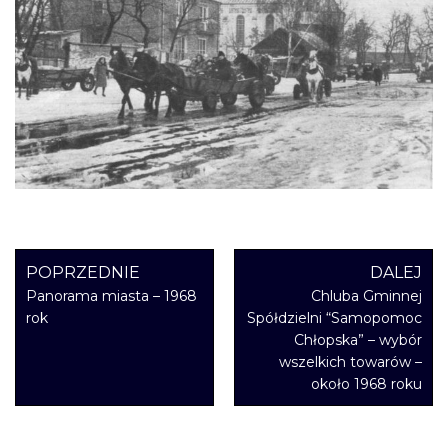
POPRZEDNIE
DALEJ
Panorama miasta – 1968
Chluba Gminnej
rok
Spółdzielni “Samopomoc
Chłopska” – wybór
wszelkich towarów –
około 1968 roku