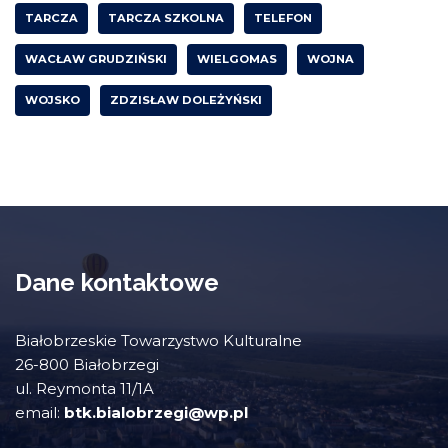
TARCZA
TARCZA SZKOLNA
TELEFON
WACŁAW GRUDZIŃSKI
WIELGOMAS
WOJNA
WOJSKO
ZDZISŁAW DOLEŻYŃSKI
Dane kontaktowe
Białobrzeskie Towarzystwo Kulturalne
26-800 Białobrzegi
ul. Reymonta 11/1A
email:
btk.bialobrzegi@wp.pl