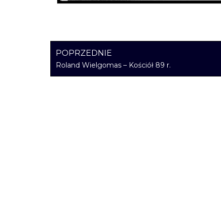
POPRZEDNIE
Roland Wielgomas – Kościół 89 r.