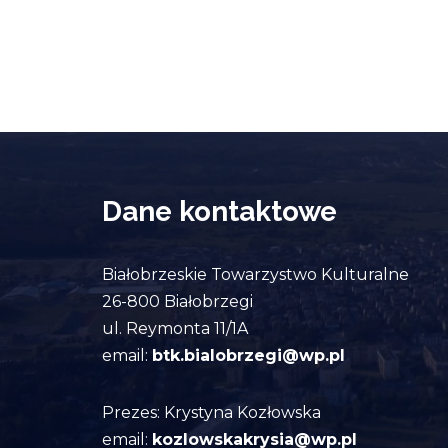
Dane kontaktowe
Białobrzeskie Towarzystwo Kulturalne
26-800 Białobrzegi
ul. Reymonta 11/1A
email:
btk.bialobrzegi@wp.pl
Prezes: Krystyna Kozłowska
email:
kozlowskakrysia@wp.pl