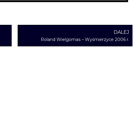
DALEJ
Roland Wielgomas – Wyśmierzyce 2006 r.