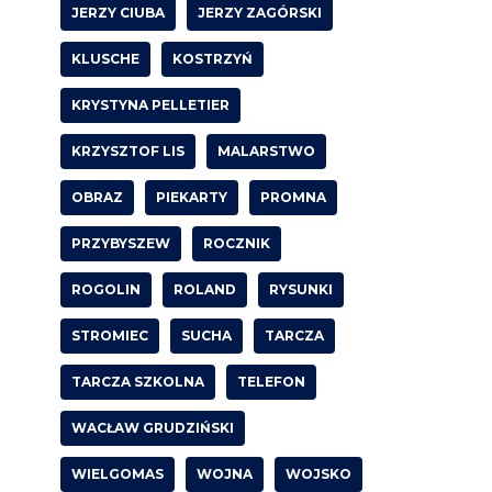
JERZY CIUBA
JERZY ZAGÓRSKI
KLUSCHE
KOSTRZYŃ
KRYSTYNA PELLETIER
KRZYSZTOF LIS
MALARSTWO
OBRAZ
PIEKARTY
PROMNA
PRZYBYSZEW
ROCZNIK
ROGOLIN
ROLAND
RYSUNKI
STROMIEC
SUCHA
TARCZA
TARCZA SZKOLNA
TELEFON
WACŁAW GRUDZIŃSKI
WIELGOMAS
WOJNA
WOJSKO