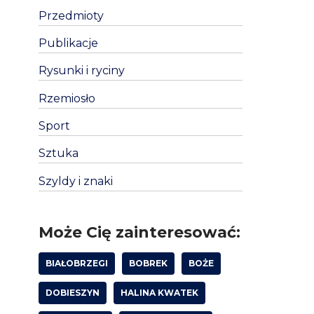
Przedmioty
Publikacje
Rysunki i ryciny
Rzemiosło
Sport
Sztuka
Szyldy i znaki
Może Cię zainteresować:
BIAŁOBRZEGI
BOBREK
BOŻE
DOBIESZYN
HALINA KWATEK