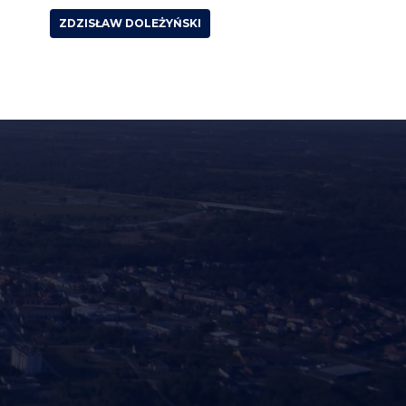
ZDZISŁAW DOLEŻYŃSKI