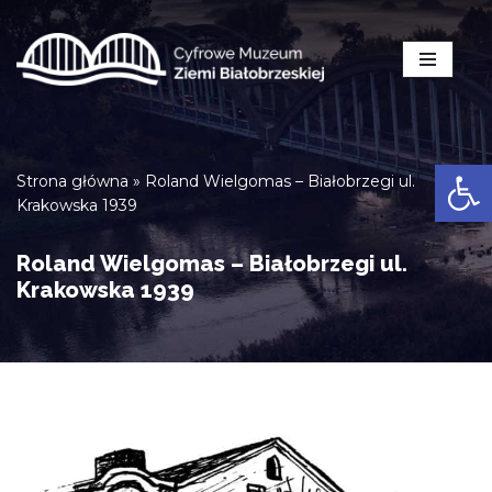
Przejdź
do
treści
Open
Strona główna
»
Roland Wielgomas – Białobrzegi ul.
Krakowska 1939
Roland Wielgomas – Białobrzegi ul.
Krakowska 1939