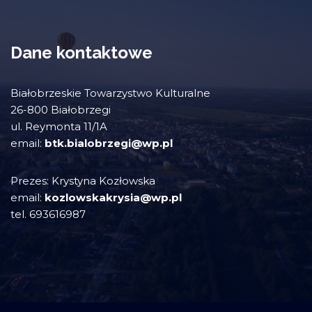
Dane kontaktowe
Białobrzeskie Towarzystwo Kulturalne
26-800 Białobrzegi
ul. Reymonta 11/1A
email:
btk.bialobrzegi@wp.pl
Prezes: Krystyna Kozłowska
email:
kozlowskakrysia@wp.pl
tel. 693616987