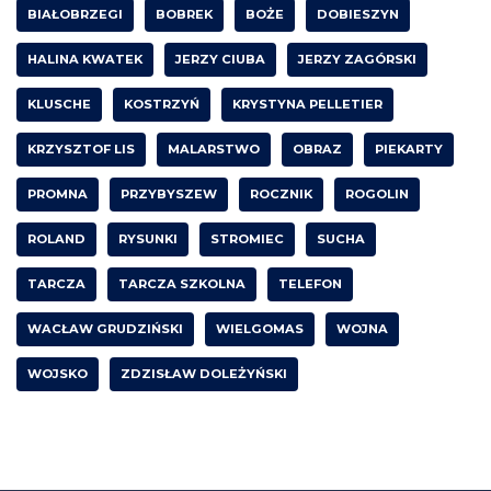
BIAŁOBRZEGI
BOBREK
BOŻE
DOBIESZYN
HALINA KWATEK
JERZY CIUBA
JERZY ZAGÓRSKI
KLUSCHE
KOSTRZYŃ
KRYSTYNA PELLETIER
KRZYSZTOF LIS
MALARSTWO
OBRAZ
PIEKARTY
PROMNA
PRZYBYSZEW
ROCZNIK
ROGOLIN
ROLAND
RYSUNKI
STROMIEC
SUCHA
TARCZA
TARCZA SZKOLNA
TELEFON
WACŁAW GRUDZIŃSKI
WIELGOMAS
WOJNA
WOJSKO
ZDZISŁAW DOLEŻYŃSKI