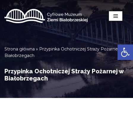
Przejdź
do
treści
Open
Strona główna
»
Przypinka Ochotniczej Straży Pożarnej w
Białobrzegach
Przypinka Ochotniczej Straży Pożarnej w
Białobrzegach