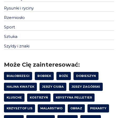
Rysunki i ryciny
Rzemiosło
Sport
Sztuka
Szyldy i znaki
Może Cię zainteresować:
BIAŁOBRZEGI
BOBREK
BOŻE
DOBIESZYN
HALINA KWATEK
JERZY CIUBA
JERZY ZAGÓRSKI
KLUSCHE
KOSTRZYŃ
KRYSTYNA PELLETIER
KRZYSZTOF LIS
MALARSTWO
OBRAZ
PIEKARTY