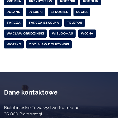
PROMNA
PRZYBYSZEW
ROCZNIK
ROGOLIN
ROLAND
RYSUNKI
STROMIEC
SUCHA
TARCZA
TARCZA SZKOLNA
TELEFON
WACŁAW GRUDZIŃSKI
WIELGOMAS
WOJNA
WOJSKO
ZDZISŁAW DOLEŻYŃSKI
Dane kontaktowe
Białobrzeskie Towarzystwo Kulturalne
26-800 Białobrzegi