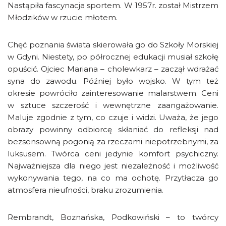
Nastąpiła fascynacja sportem. W 1957r. został Mistrzem
Młodzików w rzucie młotem.
Chęć poznania świata skierowała go do Szkoły Morskiej
w Gdyni. Niestety, po półrocznej edukacji musiał szkołę
opuścić. Ojciec Mariana – cholewkarz – zaczął wdrażać
syna do zawodu. Później było wojsko. W tym też
okresie powróciło zainteresowanie malarstwem. Ceni
w sztuce szczerość i wewnętrzne zaangażowanie.
Maluje zgodnie z tym, co czuje i widzi. Uważa, że jego
obrazy powinny odbiorcę skłaniać do refleksji nad
bezsensowną pogonią za rzeczami niepotrzebnymi, za
luksusem. Twórca ceni jedynie komfort psychiczny.
Najważniejsza dla niego jest niezależność i możliwość
wykonywania tego, na co ma ochotę. Przytłacza go
atmosfera nieufności, braku zrozumienia.
Rembrandt, Boznańska, Podkowiński – to twórcy