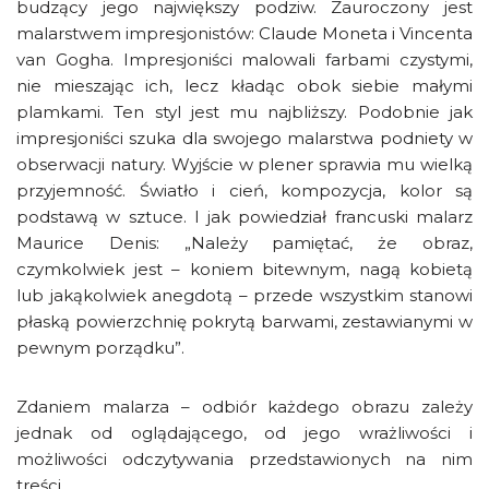
budzący jego największy podziw. Zauroczony jest
malarstwem impresjonistów: Claude Moneta i Vincenta
van Gogha. Impresjoniści malowali farbami czystymi,
nie mieszając ich, lecz kładąc obok siebie małymi
plamkami. Ten styl jest mu najbliższy. Podobnie jak
impresjoniści szuka dla swojego malarstwa podniety w
obserwacji natury. Wyjście w plener sprawia mu wielką
przyjemność. Światło i cień, kompozycja, kolor są
podstawą w sztuce. I jak powiedział francuski malarz
Maurice Denis: „Należy pamiętać, że obraz,
czymkolwiek jest – koniem bitewnym, nagą kobietą
lub jakąkolwiek anegdotą – przede wszystkim stanowi
płaską powierzchnię pokrytą barwami, zestawianymi w
pewnym porządku”.
Zdaniem malarza – odbiór każdego obrazu zależy
jednak od oglądającego, od jego wrażliwości i
możliwości odczytywania przedstawionych na nim
treści.