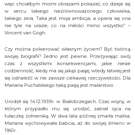
więc chciałbym moimi obrazami pokazać, co dzieje się
w sercu takiego niezrównoważonego człowieka,
takiego zera. Taka jest moja ambicja, a opiera się ona
nie tyle na urazie, co na miłości mimo wszystko” –
Vincent van Gogh.
Czy można pokierować własnym życiem? Być twórcą
swojej biografii? Jedno jest pewne. Przeżywając swój
czas z wszystkimi konsekwencjami, jakie niesie
codzienność, kiedy ma się jakąś pasję, wtedy łatwiej jest
się odnaleźć w nie zawsze ciekawej rzeczywistości. Dla
Mariana Puchalskiego taką pasją jest malarstwo.
Urodził się 14.12.1939r. w Białobrzegach. Czas wojny, w
którym przypadło mu się urodzić, zabrał ojca na
tułaczkę żołnierską. W dwa lata później zmarła matka.
Mariana wychowywała babcia, aż do swojej śmierci w
1961r.