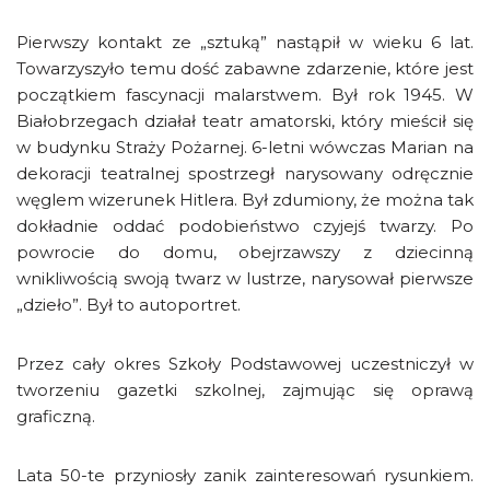
Pierwszy kontakt ze „sztuką” nastąpił w wieku 6 lat.
Towarzyszyło temu dość zabawne zdarzenie, które jest
początkiem fascynacji malarstwem. Był rok 1945. W
Białobrzegach działał teatr amatorski, który mieścił się
w budynku Straży Pożarnej. 6-letni wówczas Marian na
dekoracji teatralnej spostrzegł narysowany odręcznie
węglem wizerunek Hitlera. Był zdumiony, że można tak
dokładnie oddać podobieństwo czyjejś twarzy. Po
powrocie do domu, obejrzawszy z dziecinną
wnikliwością swoją twarz w lustrze, narysował pierwsze
„dzieło”. Był to autoportret.
Przez cały okres Szkoły Podstawowej uczestniczył w
tworzeniu gazetki szkolnej, zajmując się oprawą
graficzną.
Lata 50-te przyniosły zanik zainteresowań rysunkiem.