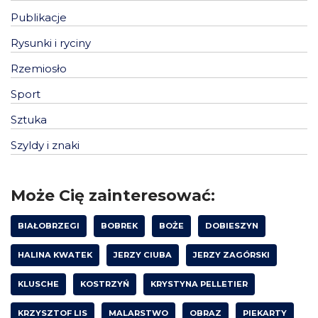
Publikacje
Rysunki i ryciny
Rzemiosło
Sport
Sztuka
Szyldy i znaki
Może Cię zainteresować:
BIAŁOBRZEGI
BOBREK
BOŻE
DOBIESZYN
HALINA KWATEK
JERZY CIUBA
JERZY ZAGÓRSKI
KLUSCHE
KOSTRZYŃ
KRYSTYNA PELLETIER
KRZYSZTOF LIS
MALARSTWO
OBRAZ
PIEKARTY