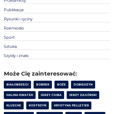
Przedmioty
Publikacje
Rysunki i ryciny
Rzemiosło
Sport
Sztuka
Szyldy i znaki
Może Cię zainteresować:
BIAŁOBRZEGI
BOBREK
BOŻE
DOBIESZYN
HALINA KWATEK
JERZY CIUBA
JERZY ZAGÓRSKI
KLUSCHE
KOSTRZYŃ
KRYSTYNA PELLETIER