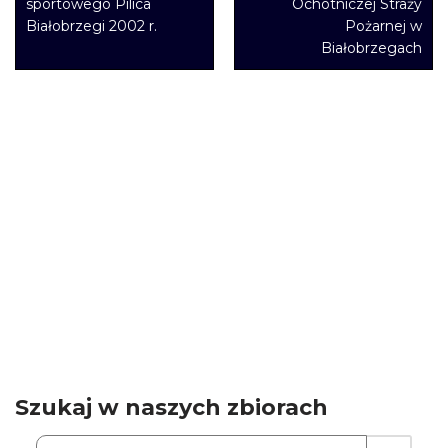
sportowego Pilica
Ochotniczej Straży
Białobrzegi 2002 r.
Pożarnej w
Białobrzegach
Szukaj w naszych zbiorach