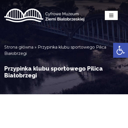
Przejdź
do
treści
Open
Strona główna
»
Przypinka klubu sportowego Pilica
Białobrzegi
Przypinka klubu sportowego Pilica
Białobrzegi