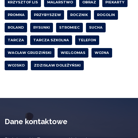
KRZYSZTOF LIS
MALARSTWO
OBRAZ
PIEKARTY
PROMNA
PRZYBYSZEW
ROCZNIK
ROGOLIN
ROLAND
RYSUNKI
STROMIEC
SUCHA
TARCZA
TARCZA SZKOLNA
TELEFON
WACŁAW GRUDZIŃSKI
WIELGOMAS
WOJNA
WOJSKO
ZDZISŁAW DOLEŻYŃSKI
Dane kontaktowe