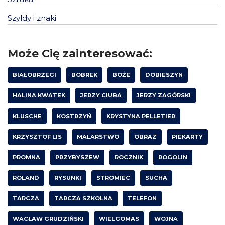
Szyldy i znaki
Może Cię zainteresować:
BIAŁOBRZEGI
BOBREK
BOŻE
DOBIESZYN
HALINA KWATEK
JERZY CIUBA
JERZY ZAGÓRSKI
KLUSCHE
KOSTRZYŃ
KRYSTYNA PELLETIER
KRZYSZTOF LIS
MALARSTWO
OBRAZ
PIEKARTY
PROMNA
PRZYBYSZEW
ROCZNIK
ROGOLIN
ROLAND
RYSUNKI
STROMIEC
SUCHA
TARCZA
TARCZA SZKOLNA
TELEFON
WACŁAW GRUDZIŃSKI
WIELGOMAS
WOJNA