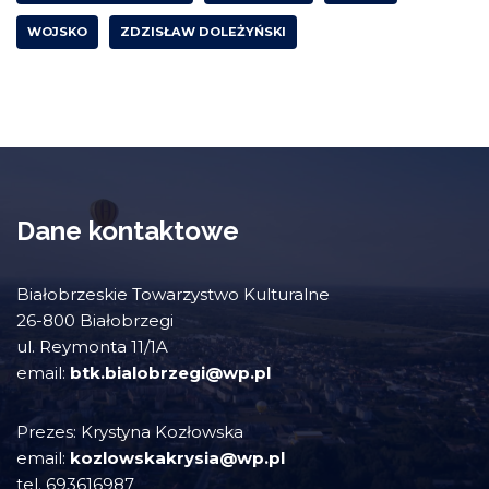
WOJSKO
ZDZISŁAW DOLEŻYŃSKI
Dane kontaktowe
Białobrzeskie Towarzystwo Kulturalne
26-800 Białobrzegi
ul. Reymonta 11/1A
email:
btk.bialobrzegi@wp.pl
Prezes: Krystyna Kozłowska
email:
kozlowskakrysia@wp.pl
tel. 693616987