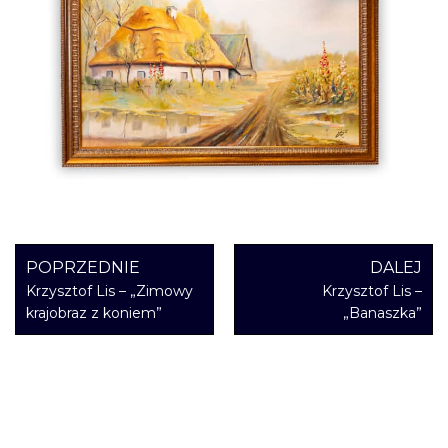
POPRZEDNIE
DALEJ
Krzysztof Lis – „Zimowy
Krzysztof Lis –
krajobraz z koniem”
„Banaszka”