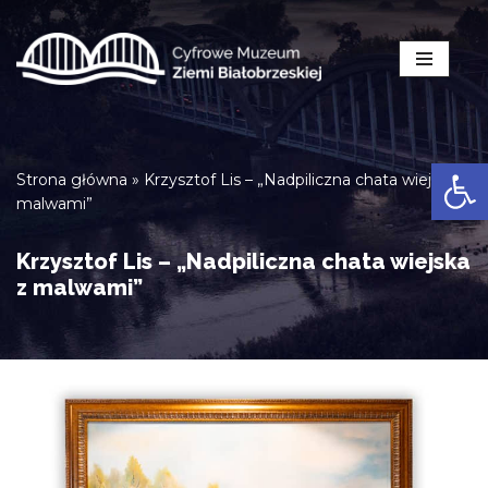
Przejdź
do
treści
Open
Strona główna
»
Krzysztof Lis – „Nadpiliczna chata wiejska z
malwami”
Krzysztof Lis – „Nadpiliczna chata wiejska
z malwami”